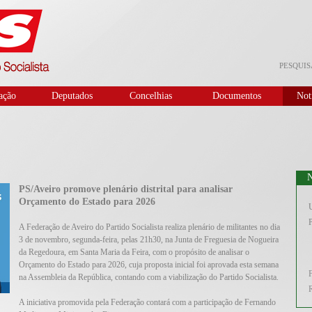
PESQUIS
ação
Deputados
Concelhias
Documentos
Not
N
PS/Aveiro promove plenário distrital para analisar
Orçamento do Estado para 2026
U
P
A Federação de Aveiro do Partido Socialista realiza plenário de militantes no dia
3 de novembro, segunda-feira, pelas 21h30, na Junta de Freguesia de Nogueira
da Regedoura, em Santa Maria da Feira, com o propósito de analisar o
Orçamento do Estado para 2026, cuja proposta inicial foi aprovada esta semana
na Assembleia da República, contando com a viabilização do Partido Socialista.
A iniciativa promovida pela Federação contará com a participação de Fernando