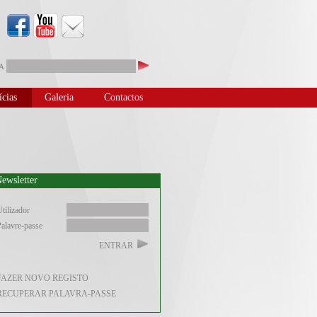
A
ícias
Galeria
Contactos
ewsletter
tilizador
alavre-passe
ENTRAR
FAZER NOVO REGISTO
RECUPERAR PALAVRA-PASSE