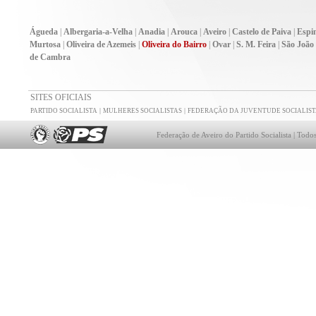
Águeda
|
Albergaria-a-Velha
|
Anadia
|
Arouca
|
Aveiro
|
Castelo de Paiva
|
Espi
Murtosa
|
Oliveira de Azemeis
|
Oliveira do Bairro
|
Ovar
|
S. M. Feira
|
São João
de Cambra
SITES OFICIAIS
|
|
PARTIDO SOCIALISTA
MULHERES SOCIALISTAS
FEDERAÇÃO DA JUVENTUDE SOCIALIST
Federação de Aveiro do Partido Socialista | Todos