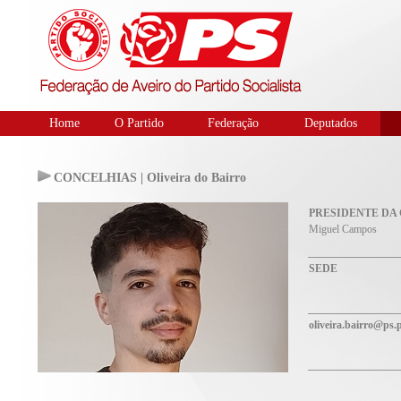
Home
O Partido
Federação
Deputados
CONCELHIAS | Oliveira do Bairro
PRESIDENTE DA
Miguel Campos
SEDE
oliveira.bairro@ps.